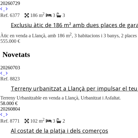
20260729
2
Ref. 6377
186 m
3
3
Exclusiu àtic de 186 m² amb dues places de gara
2
Àtic en venda a Llançà, amb 186 m
, 3 habitacions i 3 banys, 2 places
555.000 €
Novetats
20260703
Ref. 8823
Terreny urbanitzat a Llançà per impulsar el te
Terreny Urbanitzable en venda a Llançà, Urbanitzat i Asfaltat.
58.000 €
20260804
2
Ref. 8771
102 m
3
2
Al costat de la platja i dels comerços