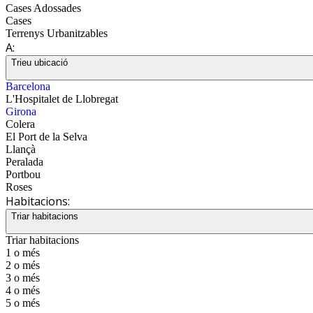
Cases Adossades
Cases
Terrenys Urbanitzables
A:
Trieu ubicació
Barcelona
L'Hospitalet de Llobregat
Girona
Colera
El Port de la Selva
Llançà
Peralada
Portbou
Roses
Habitacions:
Triar habitacions
Triar habitacions
1 o més
2 o més
3 o més
4 o més
5 o més