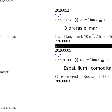
 i Moblat.
20260527
2
Ref. 1475
70 m
2
1
Oloraràs el mar
2
ondicionat.
Pis a Llança, amb 70 m
, 2 habitac
220.000 €
20260605
2
Ref. 8100
186 m
4
3
Espai, llum i comodita
raster.
Cases en venda a Roses, amb 186 
380.000 €
 i Garatge.