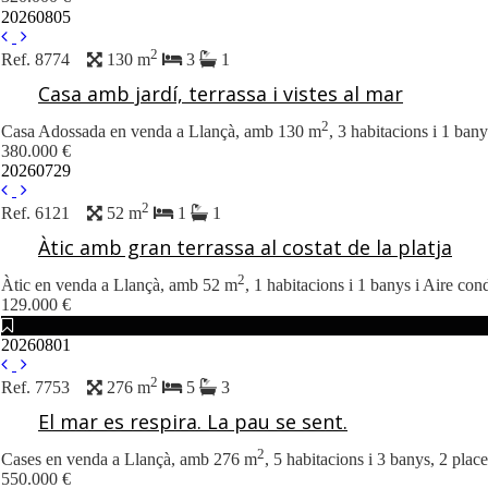
20260805
2
Ref. 8774
130 m
3
1
Casa amb jardí, terrassa i vistes al mar
2
Casa Adossada en venda a Llançà, amb 130 m
, 3 habitacions i 1 bany
380.000 €
20260729
2
Ref. 6121
52 m
1
1
Àtic amb gran terrassa al costat de la platja
2
Àtic en venda a Llançà, amb 52 m
, 1 habitacions i 1 banys i Aire con
129.000 €
20260801
2
Ref. 7753
276 m
5
3
El mar es respira. La pau se sent.
2
Cases en venda a Llançà, amb 276 m
, 5 habitacions i 3 banys, 2 plac
550.000 €