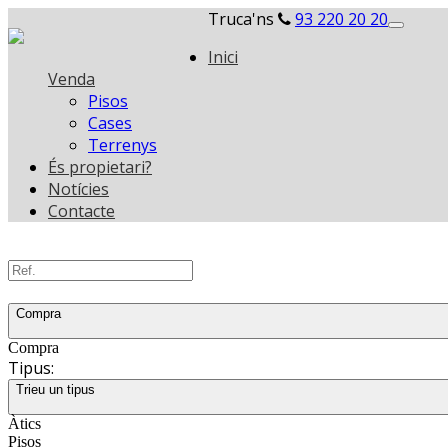
Truca'ns
93 220 20 20
Toggle
navigati
Inici
Venda
Pisos
Cases
Terrenys
És propietari?
Notícies
Contacte
Compra
Compra
Tipus:
Trieu un tipus
Àtics
Pisos