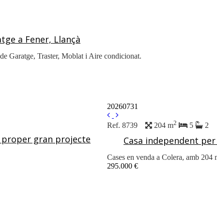
tge a Fener, Llançà
 de Garatge, Traster, Moblat i Aire condicionat.
20260731
2
Ref. 8739
204 m
5
2
u proper gran projecte
Casa independent per 
Cases en venda a Colera, amb 204
295.000 €