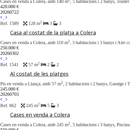
Cases en venda a Colera, amb 140 m
, 5 habitacions i 2 banys, Traster
420.000 €
20260722
2
Ref. 1589
128 m
3
3
Casa al costat de la platja a Colera
2
Cases en venda a Colera, amb 110 m
, 3 habitacions i 3 banys i Aire c
250.000 €
20260302
2
Ref. 1541
57 m
2
2
Al costat de les platges
2
Pis en venda a Llança, amb 57 m
, 2 habitacions i 2 banys, Garatge i T
245.000 €
20260703
2
Ref. 862
245 m
5
3
Cases en venda a Colera
2
Cases en venda a Colera, amb 245 m
, 5 habitacions i 3 banys, Piscina
550.000 €