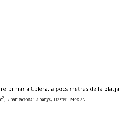
reformar a Colera, a pocs metres de la platja
2
 m
, 5 habitacions i 2 banys, Traster i Moblat.