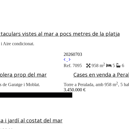
aculars vistes al mar a pocs metres de la platja
 i Aire condicionat.
20260703
2
Ref. 7095
958 m
5
6
Colera prop del mar
Cases en venda a Pera
2
es de Garatge i Moblat.
Torre a Peralada, amb 958 m
, 5 ha
3.450.000 €
i jardí al costat del mar