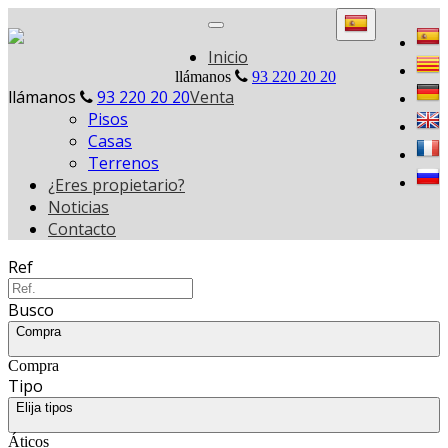
Toggle
navigation
Inicio
llámanos
93 220 20 20
llámanos
93 220 20 20
Venta
Pisos
Casas
Terrenos
¿Eres propietario?
Noticias
Contacto
Ref
Busco
Compra
Compra
Tipo
Elija tipos
Áticos