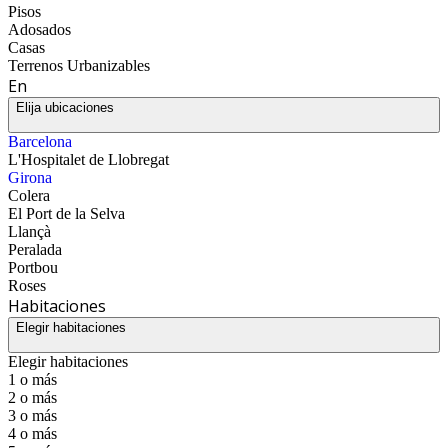
Pisos
Adosados
Casas
Terrenos Urbanizables
En
Elija ubicaciones
Barcelona
L'Hospitalet de Llobregat
Girona
Colera
El Port de la Selva
Llançà
Peralada
Portbou
Roses
Habitaciones
Elegir habitaciones
Elegir habitaciones
1 o más
2 o más
3 o más
4 o más